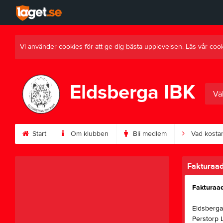
Vi använder cookies för att ge dig bästa upplevelsen. Läs vår coo
Eldsberga IBK
Väl
Start
Om klubben
Bli medlem
Vad kostar
Fakturaa
Fakturaa
Eldsberga
Perstorp 