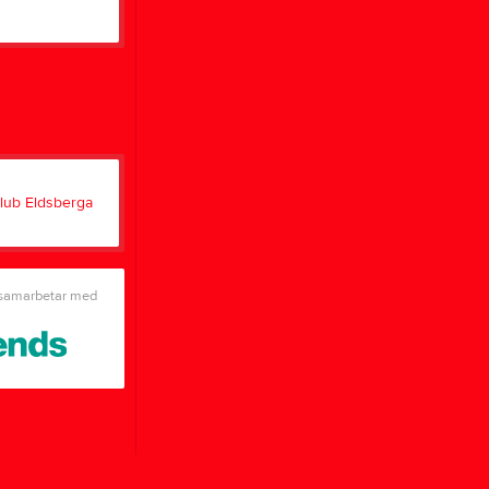
Länkar
LOK-stöd
Dokument
För
spelare
Utrustning
EIBK Profilsida
Övningstips
Tjäna pengar
Cupguiden
 samarbetar med