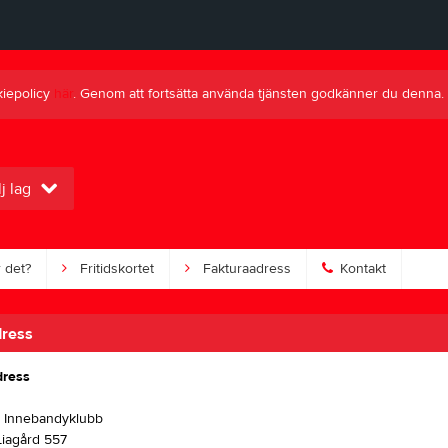
kiepolicy
här
. Genom att fortsätta använda tjänsten godkänner du denna.
j lag
 det?
Fritidskortet
Fakturaadress
Kontakt
dress
dress
 Innebandyklubb
Liagård 557