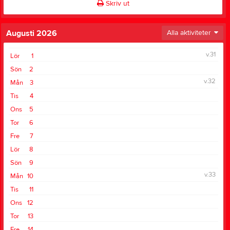
Skriv ut
Augusti 2026
Alla aktiviteter
v.31
Lör
1
Sön
2
v.32
Mån
3
Tis
4
Ons
5
Tor
6
Fre
7
Lör
8
Sön
9
v.33
Mån
10
Tis
11
Ons
12
Tor
13
Fre
14