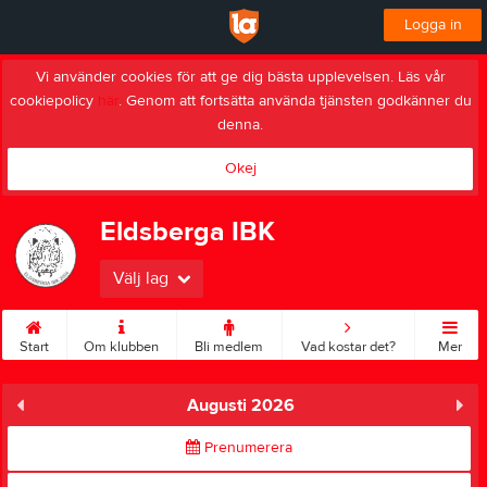
Logga in
Vi använder cookies för att ge dig bästa upplevelsen. Läs vår
cookiepolicy
här
. Genom att fortsätta använda tjänsten godkänner du
denna.
Okej
Eldsberga IBK
Välj lag
Start
Om klubben
Bli medlem
Vad kostar det?
Mer
Augusti 2026
Prenumerera