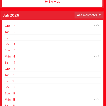
Skriv ut
Juli 2026
Alla aktiviteter
v.27
Ons
1
Tor
2
Fre
3
Lör
4
Sön
5
v.28
Mån
6
Tis
7
Ons
8
Tor
9
Fre
10
Lör
11
Sön
12
v.29
Mån
13
Tis
14