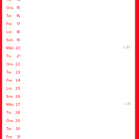
Ons
15
Tor
16
Fre
17
Lör
18
Sön
19
v.30
Mån
20
Tis
21
Ons
22
Tor
23
Fre
24
Lör
25
Sön
26
v.31
Mån
27
Tis
28
Ons
29
Tor
30
Fre
31