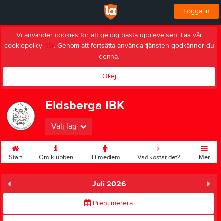
Logga in
Vi använder cookies för att ge dig bästa upplevelsen. Läs vår
cookiepolicy
här
. Genom att fortsätta använda tjänsten godkänner du
denna.
Okej
Eldsberga IBK
Välj lag
Start
Om klubben
Bli medlem
Vad kostar det?
Mer
Juli 2026
Prenumerera