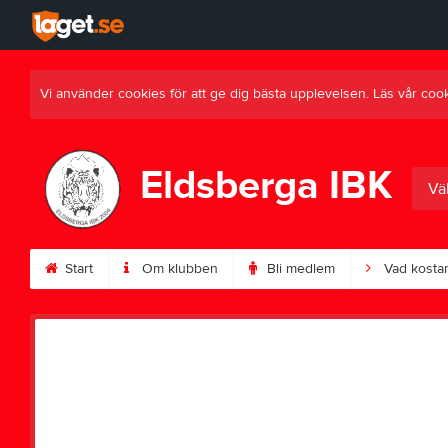
Vi använder cookies för att ge dig bästa upplevelsen. Läs vår coo
Eldsberga IBK
Väl
Start
Om klubben
Bli medlem
Vad kostar