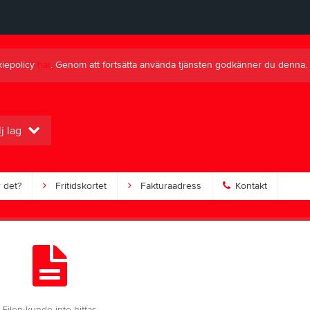
kiepolicy
här
. Genom att fortsätta använda tjänsten godkänner du denna.
j lag
 det?
Fritidskortet
Fakturaadress
Kontakt