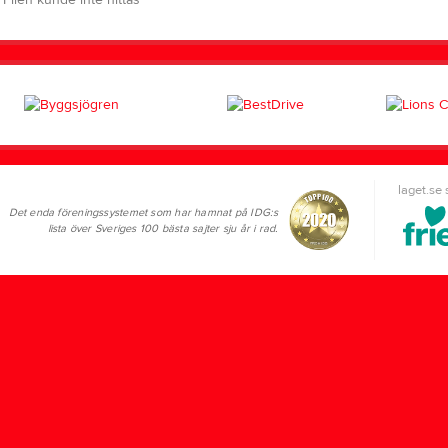
Filen kunde inte hittas
laget.se
Det enda föreningssystemet som har hamnat på IDG:s
lista över Sveriges 100 bästa sajter sju år i rad.