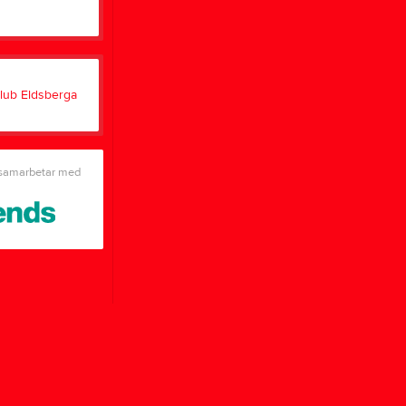
Länkar
LOK-stöd
Dokument
För
spelare
Utrustning
EIBK Profilsida
Övningstips
 samarbetar med
Tjäna pengar
Cupguiden