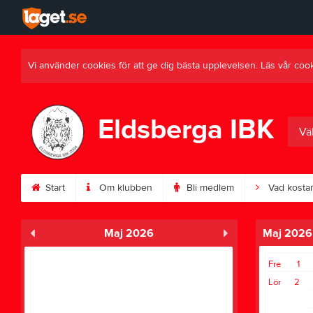
Vi använder cookies för att ge dig bästa upplevelsen. Läs vår coo
Eldsberga IBK
Väl
Start
Om klubben
Bli medlem
Vad kostar
Maj 2026
Maj 2026
Fre
1
Lör
2