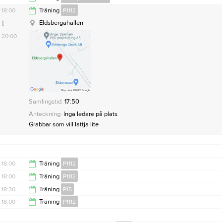
18:00
Träning
P1112
10:00
Eldsbergahallen
20:00
Samlingstid:
17:50
Anteckning:
Inga ledare på plats
Grabbar som vill lattja lite
18:00
Träning
P1112
18:00
Träning
P1112
19:30
18:30
Träning
P15
20:00
18:00
Träning
P1112
20:00