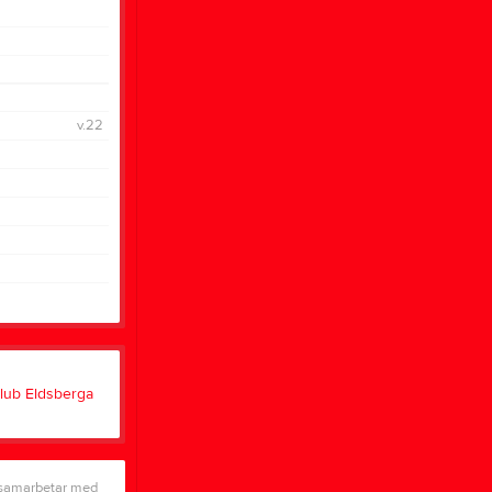
v.22
 samarbetar med