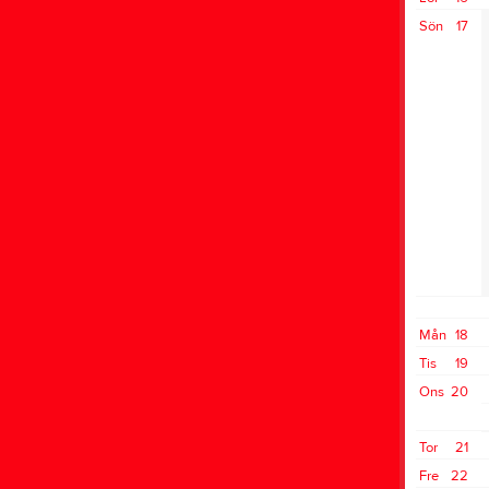
Sön
17
Mån
18
Tis
19
Ons
20
Tor
21
Fre
22