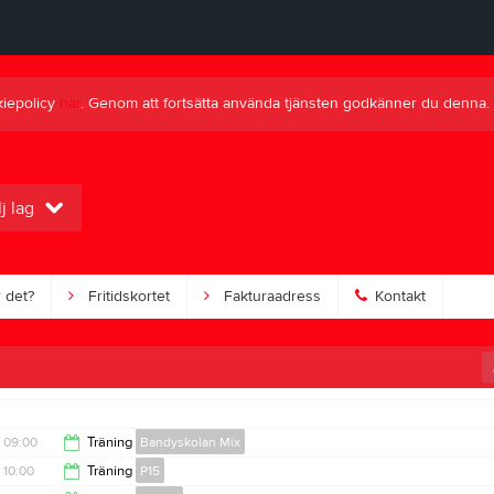
kiepolicy
här
. Genom att fortsätta använda tjänsten godkänner du denna.
j lag
 det?
Fritidskortet
Fakturaadress
Kontakt
09:00
Träning
Bandyskolan Mix
10:00
Träning
P15