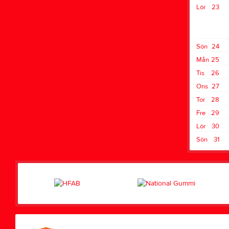
Lör
23
Sön
24
Mån
25
Tis
26
Ons
27
Tor
28
Fre
29
Lör
30
Sön
31