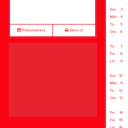
Sön
3
Mån
4
Tis
5
Prenumerera
Skriv ut
Ons
6
Tor
7
Fre
8
Lör
9
Sön
10
Mån
11
Tis
12
Ons
13
Tor
14
Fre
15
Lör
16