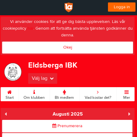
Logga in
Vi använder cookies för att ge dig bästa upplevelsen. Läs vår
cookiepolicy
här
. Genom att fortsätta använda tjänsten godkänner du
denna.
Okej
Eldsberga IBK
Välj lag
Start
Om klubben
Bli medlem
Vad kostar det?
Mer
Augusti 2025
Prenumerera