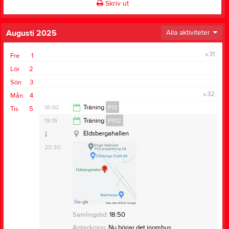
Skriv ut
Augusti 2025
Alla aktiviteter
v.31
Fre
1
Lör
2
Sön
3
v.32
Mån
4
18:00
Träning
P13
Tis
5
Eldsbergahallen
19:15
Träning
P1112
19:15
Eldsbergahallen
20:30
Samlingstid:
18:50
Anteckning:
Nu börjar det inomhus