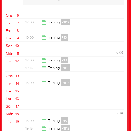
Ons
6
18:00
Träning
P1112
Tor
7
Fre
8
19:30
10:00
Träning
P13
Lör
9
Sön
10
11:30
v.33
Mån
11
18:00
Träning
P13
Tis
12
19:15
Träning
P1112
19:15
Ons
13
20:30
18:00
Träning
P1112
Tor
14
Fre
15
19:30
Lör
16
Sön
17
v.34
Mån
18
18:00
Träning
P13
Tis
19
19:15
Träning
P1112