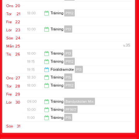
19:15
Ons
20
20:30
18:00
Träning
P1112
Tor
21
Fre
22
19:30
10:00
Träning
P13
Lör
23
Sön
24
11:30
v.35
Mån
25
18:00
Träning
P13
Tis
26
19:15
Träning
P1112
19:15
19:15
Föräldramöte
P13
20:30
18:30
Träning
P15
Ons
27
20:15
18:00
Träning
P1112
Tor
28
20:00
Fre
29
19:30
09:00
Träning
Bandyskolan Mix
Lör
30
10:00
Träning
PF1617
10:00
11:00
Träning
P15
11:30
Sön
31
12:30