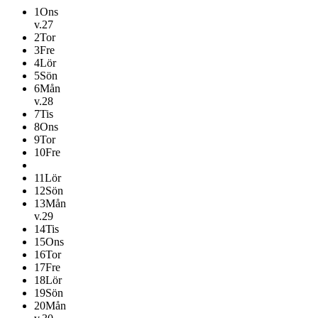
1
Ons
v.27
2
Tor
3
Fre
4
Lör
5
Sön
6
Mån
v.28
7
Tis
8
Ons
9
Tor
10
Fre
11
Lör
12
Sön
13
Mån
v.29
14
Tis
15
Ons
16
Tor
17
Fre
18
Lör
19
Sön
20
Mån