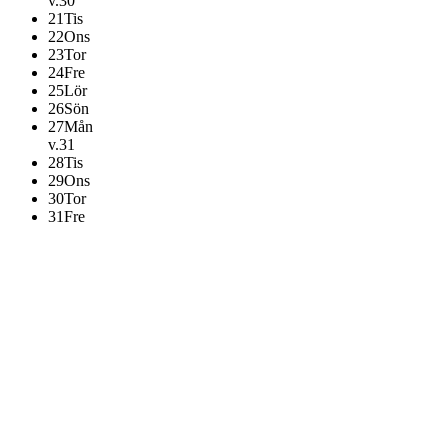
v.30
21
Tis
22
Ons
23
Tor
24
Fre
25
Lör
26
Sön
27
Mån
v.31
28
Tis
29
Ons
30
Tor
31
Fre